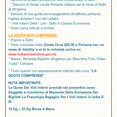
* Servizio di Guida Locale Parlante Italiano per le visite di Delhi
al 09°giorno.
* Servizio di una guida accompaganatore Buddhista partlante
Inglese durante il tour del Ladakh.
* I Voli Interni Delhi / Leh / Delhi in Classe Economica
* Hotel come indicati e similari
LA QUOTA NON COMPRENDE:
* Pranzo a Delhi
* Visto consolare India
(Costa Circa $25,00 a Persona con un
mese di Validita' e si fa la richiesta online su
www.indianvisaonline.gov.in
)
* Mance, Bevande,Biglietto d'ingresso per Macchina Foto /Video
/I pad / Cellulare
* Ttutto quanto non espressamente indicato alla voce
“LA
QUOTA COMPRENDE”
NOTA IMPORTANTE:
Le Quote Dei Voli Interni previste nel preventivo sono
Soggette a riconferma al Momento Della Emissione Dei
Biglietti La Franchigia Bagaglio Per I Voli Interni in India E'
Di
15 Kg + 07 Kg Borsa A Mano.