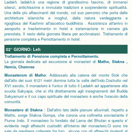
Ladakh. ladakh;è una regione di grandissimo fascino, di immensi
silenzi, antichissime e immutate tradizioni e sorprendente spiritualità.
Una delle più affascinanti del mondo, col suo percorso che porta dalle
architetture islamiche e moghul, dalla natura verdeggiante e
rigogliosa del Kashmir all'ascetico buddhista . Assistenza all'arrivo in
aeroporto e trasferimento in hotel e sistemazione in camera già
prenotata. Il resto della giornata libera per acclimatarsi. Trattamento di
pensione completa e Pernottamento in hotel.
02° GIORNO: Leh
Trattamento di Pensione completa e Pernottamento.
La giornata dedicata ad escursione ai monasteri di
Matho, Stakna ,
Hemis, Chemree
Monasterom di Matho
: Addossato alla catena del monte Stok che
dall'alto dei suoi 6121 metri domina tutta la valle dell'Indo.Costruito nel
XVI secolo, il monastero è l'unico di tutto il Ladakh ad appartenere alla
scuola Sakyapa, che si rifà direttamente agli insegnamenti del Budda
Sakyamuni e il cui capo spirituale del monastero è anche l'oracolo della
comunità.
Monastero di Stakna
: Dall'altro lato delle pianure alluvinali, rispetto a
Matho, sorge Stakna Gompa, che corona una collinetta sovrastante il
Fiume Indo. Il monastero fu fondato dal Lama del Bhutan e questo e'
evidente negli affreschi custoditi all'interno del monastero.Ci sono tre
sale da preghiera collegate fra loro , alcune con gli affreschi risalenti al