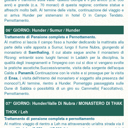
anni) e grande (c.a. 70 monaci) di questa regione; contiene statue e
affreschi molto belli. Al termine delle visite, continuazione del viaggio e
si arriva Hunder per sistemarsi in hotel O in Campo Tendato.
Pernottamento.
06° GIORNO: Hunder / Sumur / Hunder
Trattamento di Pensione completa e Pernottamento.
Al mattino si lascia il campo fisso a hunder dedicando la mattinata alla
parte della valle apposta a Sumur, lungo il fiume Nubra, giungendo al
monastero di
Samthaling
, il cui abate segue anche il monastero di
Rizong: entrambi sono luoghi famosi in Ladakh per la disciplina, la
qualità degli insegnamenti e l'impegno con cui si dice vi vengano svolte
le pratiche ascetiche.Successivamente, visita della sorgente dell'acqua
Calda a
Panamik
.Continuazione con le visite e si prosegue per la visita
di
Ensa
, ( visita dell'interno del monastero e' soggetto alla presenza del
monoco!!),Al termine, rientro a Hunder. Pomeriggio passeggiata sulle
Dune di Sabbia o possibilità di un giro su Cammello( Faccoltativo).
Pernottamento.
07° GIORNO: Hunder/Valle Di Nubra / MONASTERO DI THAK
THOK / Leh
Trattamento di pensione completa e pernottamento
Al mattino viaggio di rientro a Leh ma attraversando un'altra strada via il