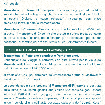
XVI secolo.
Monastero di Hemis
: il principale di scuola Kagyupa del Ladakh,
importante meta di pellegrinaggi che ospita una ricca collezione di tanka
di scuola Drukpa, e stupa (reliquiari) incastonati con pietre
preziose.Rientro in hotel e Pernottamento.
Monastero di Chemree
: Arroccato su una collina rocciosa a 4000 metri
di quota, Il monastero di Cheemre che si staglia su una rocca tra campi
di colza e d'orzo e' uno dei monasteri piu' interessanti per la sua
posizione. Al termine delle visite rientro a Leh.Pernottamento in hotel.
03° GIORNO: Leh – Likir – Ri -dzong - Alchi
Trattamento di Pensione completa e Pernottamento.
Continuzione del viaggio e partenza con auto privata per la visita del
Monastero di Likir
, fondato nel 14° secolo, sui monti a nord del fiume
Indo, il monastero di Likir (3500 mt)
di tradizione Ghelupa, dominato da un'imponente statua di Maitreya; vi
risiedono circa 150 monaci.
La seconda sosta sara' prevista al
Monastero di Ri dzong
e' costruito
sulla cima di un detriti glaciali che chiude una tortuosa goa.Fondato
intorno al 1840 dalla setta gelugpa, i suoi monaci osservano un regime
austero. Questo fantastico complesso, si innalza ai piani sovrapposti
lungo il pendio di una collina.E' occupato dalla etta dei "Berretti Rossi"