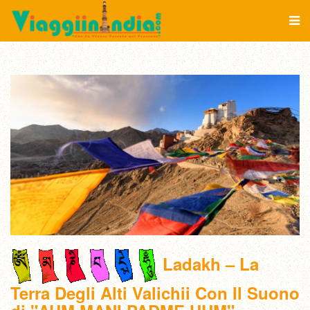
Ladakh – La
Terra Degli Alti Valichii Con Il Suono