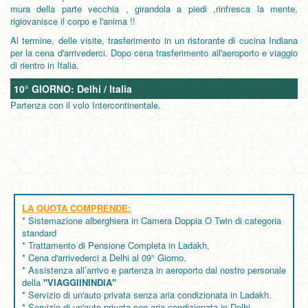
mura della parte vecchia , girandola a piedi ,rinfresca la mente,
rigiovanisce il corpo e l'anima !!
Al termine, delle visite, trasferimento in un ristorante di cucina Indiana
per la cena d'arrivederci. Dopo cena trasferimento all'aeroporto e viaggio
di rientro in Italia.
10° GIORNO: Delhi / Italia
Partenza con il volo Intercontinentale.
LA QUOTA COMPRENDE:
* Sistemazione alberghiera in Camera Doppia O Twin di categoria
standard
* Trattamento di Pensione Completa in Ladakh.
* Cena d'arrivederci a Delhi al 09° Giorno.
* Assistenza all’arrivo e partenza in aeroporto dal nostro personale
della
"VIAGGIININDIA"
* Servizio di un'auto privata senza aria condizionata in Ladakh.
* Servizio di un'auto privata con aria condizionata in Delhi .