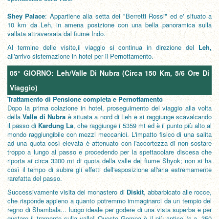
Shey Palace
: Appartiene alla setta dei "Berretti Rossi" ed e' situato a
10 km da Leh, in amena posizione con una bella panoramica sulla
vallata attraversata dal fiume Indo.
Al termine delle visite,il viaggio si continua in direzione del
Leh,
all'arrivo sistemazione in hotel per il Pernottamento.
05° GIORNO: Leh/Valle Di Nubra (Circa 150 Km, 5/6 Ore Di
Viaggio)
Trattamento di Pensione completa e Pernottamento
Dopo la prima colazione in hotel, proseguimento del viaggio alla volta
della
Valle di Nubra
è situata a nord di Leh e si raggiunge scavalcando
il passo di
Kardung La
, che raggiunge i 5359 mt ed è il punto più alto al
mondo raggiungibile con mezzi meccanici. L'impatto fisico di una salita
ad una quota così elevata è attenuato con l'accortezza di non sostare
troppo a lungo al passo e procedendo per la spettacolare discesa che
riporta ai circa 3300 mt di quota della valle del fiume Shyok; non si ha
così il tempo di subire gli effetti dell'esposizione all'aria estremamente
rarefatta del passo.
Successivamente visita del monastero di
Diskit
, abbarbicato alle rocce,
che risponde appieno a quanto potremmo immaginarci da un tempio del
regno di Shambala... luogo ideale per godere di una vista superba e per
gustare il tramonto sulla valle! Questo Gompa è il più antico (c.a. 350