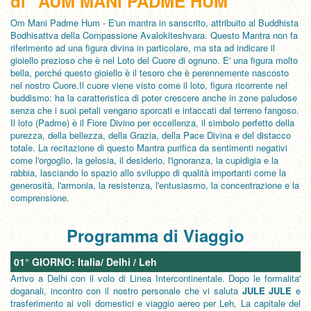
di
"AUM MANI PADME HUM"
Om Mani Padme Hum - E'un mantra in sanscrito, attribuito al Buddhista
Bodhisattva della Compassione Avalokiteshvara. Questo Mantra non fa
riferimento ad una figura divina in particolare, ma sta ad indicare il
gioiello prezioso che è nel Loto del Cuore di ognuno. E' una figura molto
bella, perché questo gioiello è il tesoro che è perennemente nascosto
nel nostro Cuore.Il cuore viene visto come il loto, figura ricorrente nel
buddismo: ha la caratteristica di poter crescere anche in zone paludose
senza che i suoi petali vengano sporcati e intaccati dal terreno fangoso.
Il loto (Padme) è il Fiore Divino per eccellenza, il simbolo perfetto della
purezza, della bellezza, della Grazia, della Pace Divina e del distacco
totale. La recitazione di questo Mantra purifica da sentimenti negativi
come l'orgoglio, la gelosia, il desiderio, l'ignoranza, la cupidigia e la
rabbia, lasciando lo spazio allo sviluppo di qualità importanti come la
generosità, l'armonia, la resistenza, l'entusiasmo, la concentrazione e la
comprensione.
Programma di Viaggio
01° GIORNO: Italia/ Delhi / Leh
Arrivo a Delhi con il volo di Linea Intercontinentale. Dopo le formalita'
doganali, incontro con il nostro personale che vi saluta
JULE JULE
e
trasferimento ai voli domestici e viaggio aereo per Leh, La capitale del