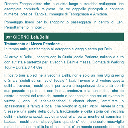
Rinchen Zangpo disse che in questo luogo si sarebbe sviluppata una
esemplare comunità religiosa. Ha tre cappelle principali e contiene
numerosi preziosi Tangka, immagini di Tsongkhapa e Amitaba.
Pomeriggio libero per lo shopping o passeggiata in centro di Leh.
Pernottamento in hotel .
09° GIORNO:Leh/Delhi
Trattamento di Mezza Pensione .
In tempo utile, trasferimeno all'aeroporto e viaggio aereo per Delhi.
All'arrivo a Delhi , incontro con la Guida locale Parlante italiano e auto
con autista e partenza per la vecchia Delhi e mezza Giornata di Walking
Tour – Durata 3 / 4 Ore
Il nostro tour a piedi nella vecchia Delhi, non è solo un Tour Sightseeing
o Girarsi seduti su un riscio' Tedale / Taxi, Tnvece e' di vedere questa
delhi attraverso i nostri occhi per avere un'esperienza della città con il
suo passato e presente, con la sua credenza e la sua cultura che co
esiste. stacarsi dal resto del mondo e passeggiate con noi attraverso le
viuzze / vicoli di shahjehanabad / chandi chowk, ammirarsi o
apassionarsi le famiglie locali che vivono in questi vicoli. vivere la citta
', essere una parte della cultura tradizionale e della storia del vecchia
delhi - shahjehanabad, avvicinandosi alla realta' mentre si cammina i
bazaar. i nostri sensi si svegliano quando s'incontrano certe meraviglie
e suoni che questa città ha di nascosto. e' un mondo nascosto dentro le