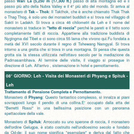
passo
Wari La (5,250 m (17,300 ft.)
passo di alta montagna ed è il
passo più alto della Nubra Valley e il 4° più alto del mondo. Si arriva al
monastero di
Tak – Thok
: Il Takthok, che è anche chiamato Thak Thak
o Thag Thog, è solo uno dei monasteri buddisti e si trova nel villaggio di
Sakti in Ladakh. Si trova a circa 46 chilometri da Leh e il nome del
monastero si traduce in
"tetto di roccia"
perché le pareti e il tetto sono
completamente fatti di roccia. Appartiene alla tradizione buddista di
Nygingma dal Tibet e ci sono circa 55 lama che vivono qui.Fu fondata a
metà del XVI secolo durante il regno di Tshewang Namgyal. Si trova
intorno a una grotta che si trova in una montagna. Si pensa che questa
grotta sia la stessa utilizzata nell'ottavo secolo per la mediazione da
Padmasambhava. Al termine delle visite, il viaggio si prosegue in
direzione di Leh. All'arrivo , sistemazione in hotel e pernottamento.
08° GIORNO: Leh - Visita dei Monasteri di Phyang e Spituk
-
Leh
Trattamento di Pensione Completa e Pernottamento.
Monastero di
Phyang
: Questo fantastico complesso, si innalza ai piani
sovrapposti lungo il pendio di una collina.E' occupato dalla etta dei
"Berretti Rossi" in una bellissima posizione con un panorama
spettacolare della vale.
Monastero di
Spituk
: Arroccato su uno sperone di roccia, il monastero
dell'ordine Gelugpa, è stato costruito nell'undicesimo secolo e fondato
da Od-de; il suo nome significa "esemplare" e deriva dal fatto che