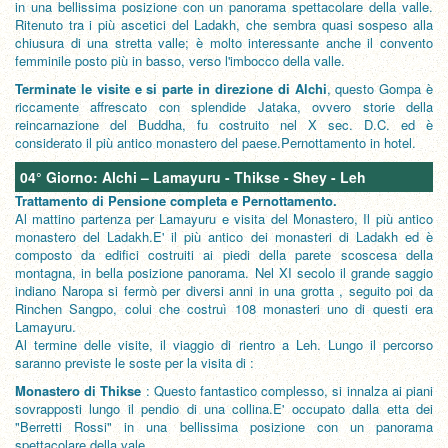
in una bellissima posizione con un panorama spettacolare della valle.
Ritenuto tra i più ascetici del Ladakh, che sembra quasi sospeso alla
chiusura di una stretta valle; è molto interessante anche il convento
femminile posto più in basso, verso l'imbocco della valle.
Terminate le visite e si parte in direzione di Alchi
, questo Gompa è
riccamente affrescato con splendide Jataka, ovvero storie della
reincarnazione del Buddha, fu costruito nel X sec. D.C. ed è
considerato il più antico monastero del paese.Pernottamento in hotel.
04° Giorno: Alchi – Lamayuru - Thikse - Shey - Leh
Trattamento di Pensione completa e Pernottamento.
Al mattino partenza per Lamayuru e visita del Monastero, Il più antico
monastero del Ladakh.E' il più antico dei monasteri di Ladakh ed è
composto da edifici costruiti ai piedi della parete scoscesa della
montagna, in bella posizione panorama. Nel XI secolo il grande saggio
indiano Naropa si fermò per diversi anni in una grotta , seguito poi da
Rinchen Sangpo, colui che costruì 108 monasteri uno di questi era
Lamayuru.
Al termine delle visite, il viaggio di rientro a Leh. Lungo il percorso
saranno previste le soste per la visita di :
Monastero di Thikse
: Questo fantastico complesso, si innalza ai piani
sovrapposti lungo il pendio di una collina.E' occupato dalla etta dei
"Berretti Rossi" in una bellissima posizione con un panorama
spettacolare della vale.